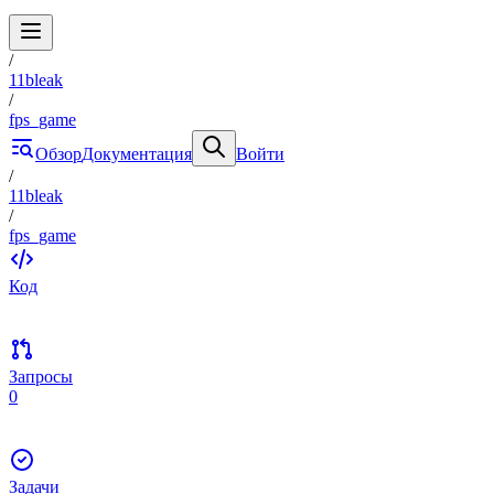
/
11bleak
/
fps_game
Обзор
Документация
Войти
/
11bleak
/
fps_game
Код
Запросы
0
Задачи