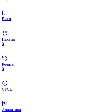
Вики
Пакеты
0
Релизы
0
CI/CD
Аналитика