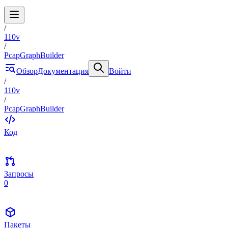
/
110v
/
PcapGraphBuilder
Обзор
Документация
Войти
/
110v
/
PcapGraphBuilder
Код
Запросы
0
Пакеты