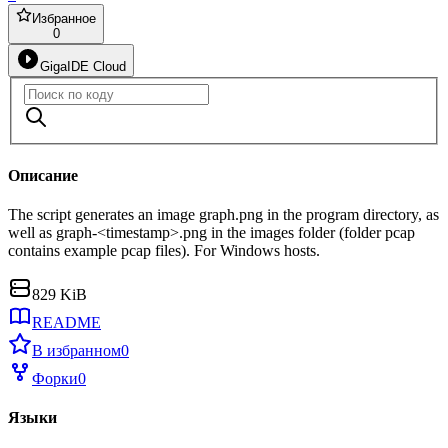
Избранное
0
GigaIDE Cloud
Описание
The script generates an image graph.png in the program directory, as
well as graph-<timestamp>.png in the images folder (folder pcap
contains example pcap files). For Windows hosts.
829 KiB
README
В избранном
0
Форки
0
Языки