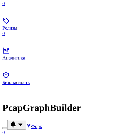
0
Релизы
0
Аналитика
Безопасность
PcapGraphBuilder
Форк
0