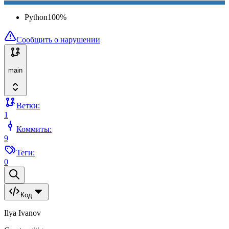
Python
100
%
Сообщить о нарушении
main
Ветки:
1
Коммиты:
9
Теги:
0
Код
Ilya Ivanov