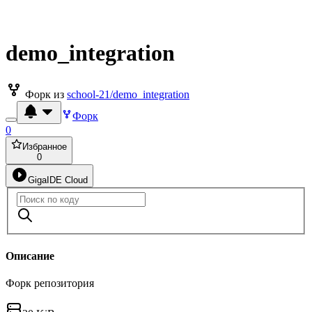
demo_integration
Форк из
school-21/demo_integration
Форк
0
Избранное
0
GigaIDE Cloud
Описание
Форк репозитория