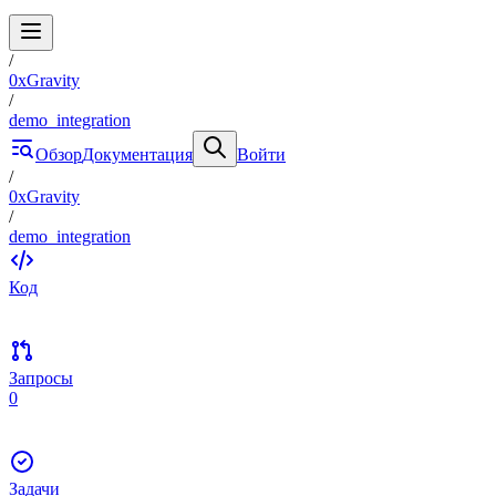
/
0xGravity
/
demo_integration
Обзор
Документация
Войти
/
0xGravity
/
demo_integration
Код
Запросы
0
Задачи