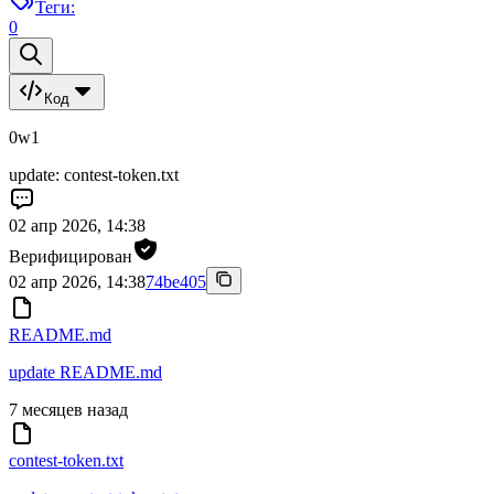
Теги:
0
Код
0w1
update: contest-token.txt
02 апр 2026, 14:38
Верифицирован
02 апр 2026, 14:38
74be405
README.md
update README.md
7 месяцев назад
contest-token.txt