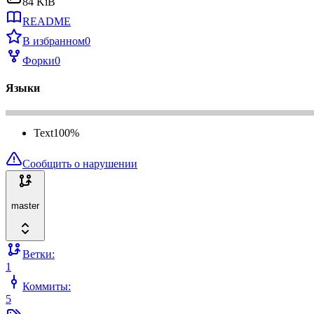
84 KiB
README
В избранном
0
Форки
0
Языки
Text
100
%
Сообщить о нарушении
master
Ветки:
1
Коммиты:
5