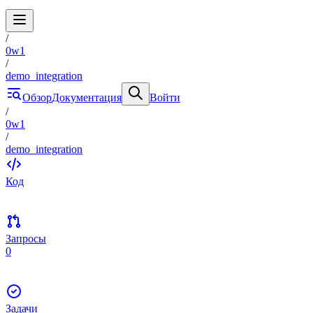
/
0w1
/
demo_integration
Обзор
Документация
Войти
/
0w1
/
demo_integration
Код
Запросы
0
Задачи