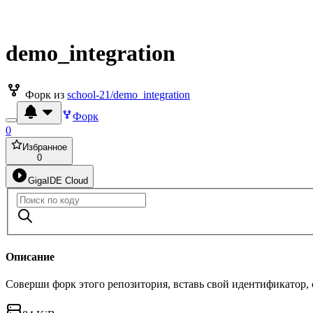
demo_integration
Форк из
school-21/demo_integration
Форк
0
Избранное
0
GigaIDE Cloud
Описание
Соверши форк этого репозитория, вставь свой идентификатор,