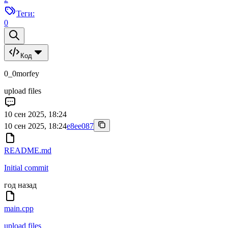
Теги:
0
Код
0_0morfey
upload files
10 сен 2025, 18:24
10 сен 2025, 18:24
e8ee087
README.md
Initial commit
год назад
main.cpp
upload files