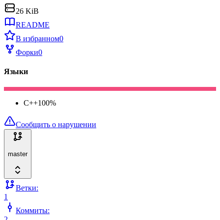
26 KiB
README
В избранном
0
Форки
0
Языки
C++
100
%
Сообщить о нарушении
master
Ветки:
1
Коммиты:
2