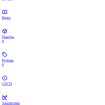
Вики
Пакеты
0
Релизы
0
CI/CD
Аналитика