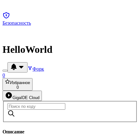
Безопасность
HelloWorld
Форк
0
Избранное
0
GigaIDE Cloud
Описание