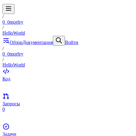
/
0_0morfey
/
HelloWorld
Обзор
Документация
Войти
/
0_0morfey
/
HelloWorld
Код
Запросы
0
Задачи