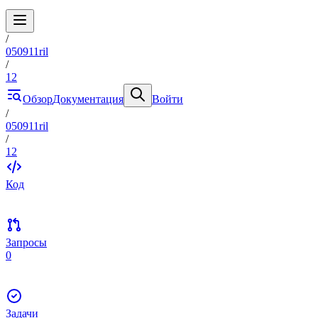
/
050911ril
/
12
Обзор
Документация
Войти
/
050911ril
/
12
Код
Запросы
0
Задачи