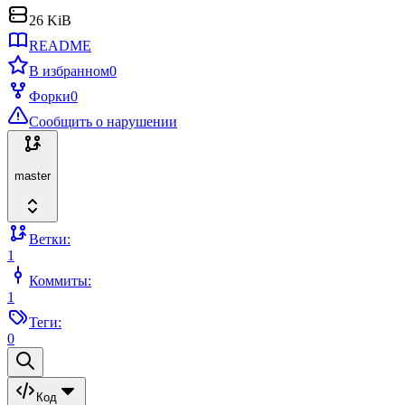
26 KiB
README
В избранном
0
Форки
0
Сообщить о нарушении
master
Ветки:
1
Коммиты:
1
Теги:
0
Код