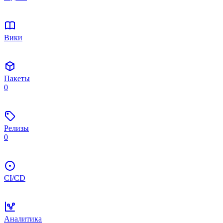
Вики
Пакеты
0
Релизы
0
CI/CD
Аналитика