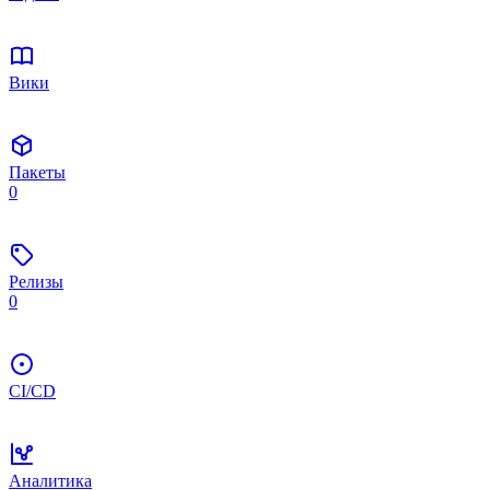
Вики
Пакеты
0
Релизы
0
CI/CD
Аналитика