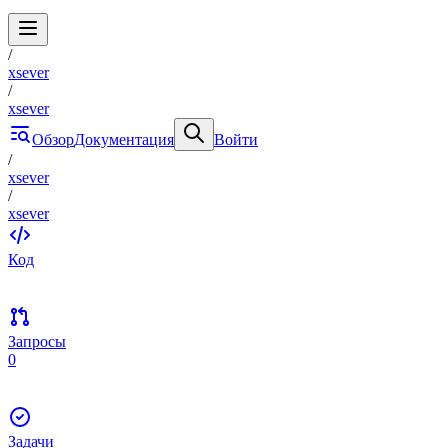
/
xsever
/
xsever
Обзор
Документация
Войти
/
xsever
/
xsever
Код
Запросы
0
Задачи