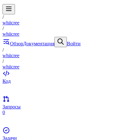
/
whiicree
/
whiicree
Обзор
Документация
Войти
/
whiicree
/
whiicree
Код
Запросы
0
Задачи