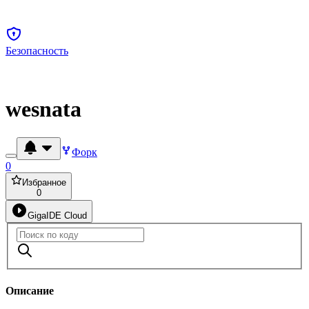
Безопасность
wesnata
Форк
0
Избранное
0
GigaIDE Cloud
Описание