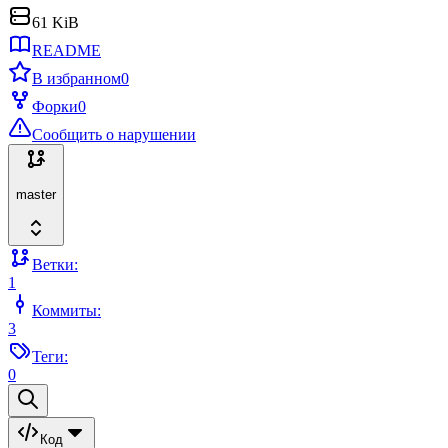
61 KiB
README
В избранном
0
Форки
0
Сообщить о нарушении
master
Ветки:
1
Коммиты:
3
Теги:
0
Код