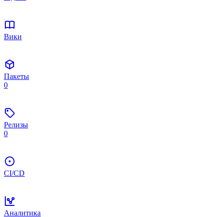
Вики
Пакеты
0
Релизы
0
CI/CD
Аналитика