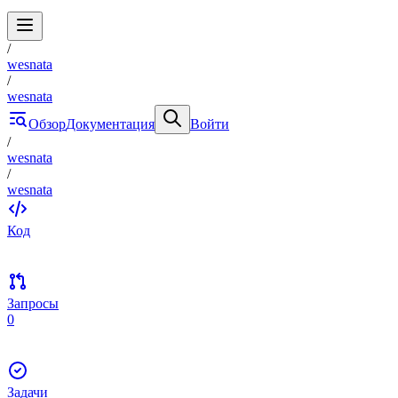
/
wesnata
/
wesnata
Обзор
Документация
Войти
/
wesnata
/
wesnata
Код
Запросы
0
Задачи