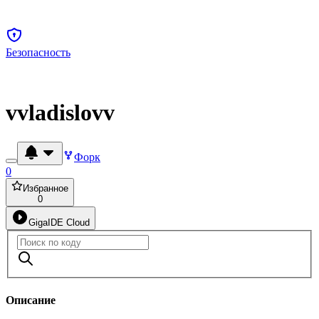
Безопасность
vvladislovv
Форк
0
Избранное
0
GigaIDE Cloud
Описание