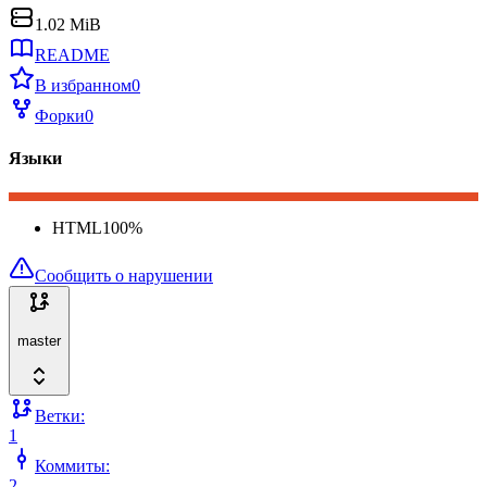
1.02 MiB
README
В избранном
0
Форки
0
Языки
HTML
100
%
Сообщить о нарушении
master
Ветки:
1
Коммиты:
2