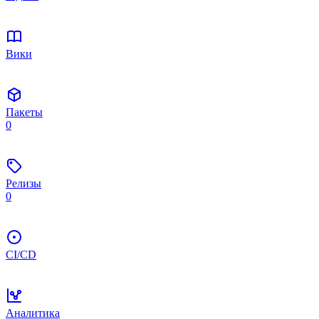
Вики
Пакеты
0
Релизы
0
CI/CD
Аналитика