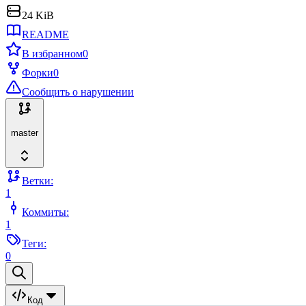
24 KiB
README
В избранном
0
Форки
0
Сообщить о нарушении
master
Ветки:
1
Коммиты:
1
Теги:
0
Код