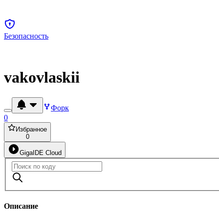
Безопасность
vakovlaskii
Форк
0
Избранное
0
GigaIDE Cloud
Описание