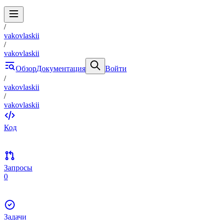
/
vakovlaskii
/
vakovlaskii
Обзор
Документация
Войти
/
vakovlaskii
/
vakovlaskii
Код
Запросы
0
Задачи