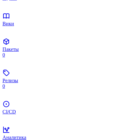
Вики
Пакеты
0
Релизы
0
CI/CD
Аналитика