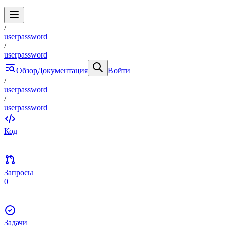
/
userpassword
/
userpassword
Обзор
Документация
Войти
/
userpassword
/
userpassword
Код
Запросы
0
Задачи