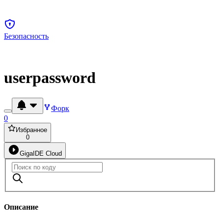
Безопасность
userpassword
Форк
0
Избранное
0
GigaIDE Cloud
Описание