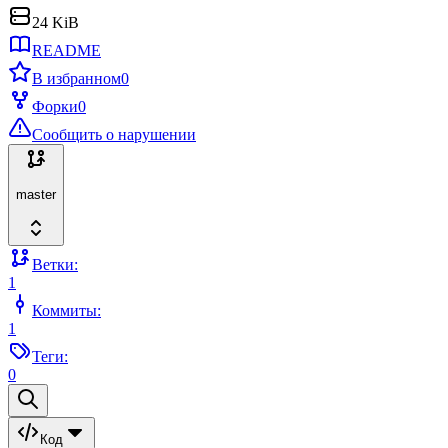
24 KiB
README
В избранном
0
Форки
0
Сообщить о нарушении
master
Ветки:
1
Коммиты:
1
Теги:
0
Код