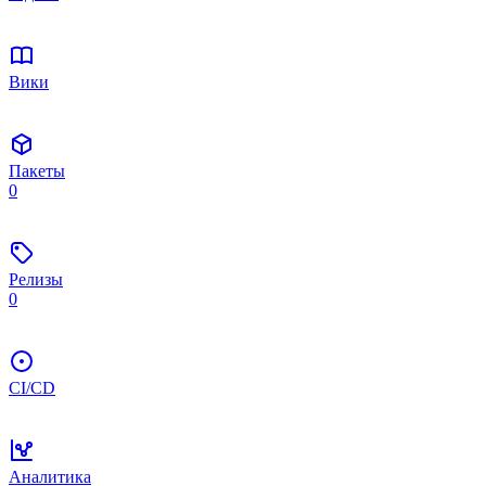
Вики
Пакеты
0
Релизы
0
CI/CD
Аналитика