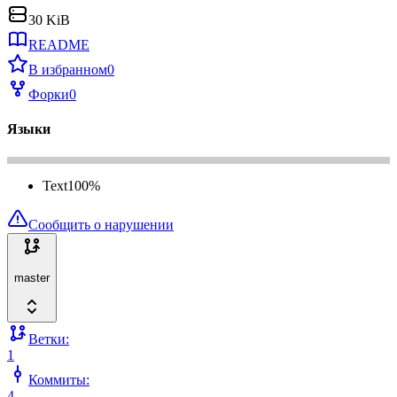
30 KiB
README
В избранном
0
Форки
0
Языки
Text
100
%
Сообщить о нарушении
master
Ветки:
1
Коммиты:
4