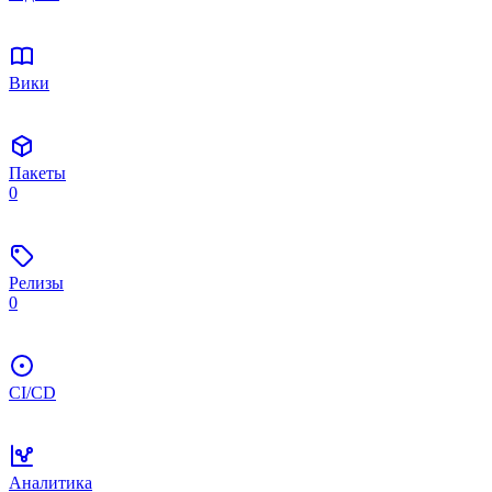
Вики
Пакеты
0
Релизы
0
CI/CD
Аналитика