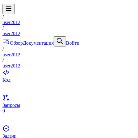
/
user2012
/
user2012
Обзор
Документация
Войти
/
user2012
/
user2012
Код
Запросы
0
Задачи