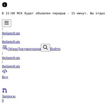
В 22:00 МСК будет объявлен перерыв - 15 минут. Вы отдых
/
thelastofcats
/
thelastofcats
Обзор
Документация
Войти
/
thelastofcats
/
thelastofcats
Код
Запросы
0