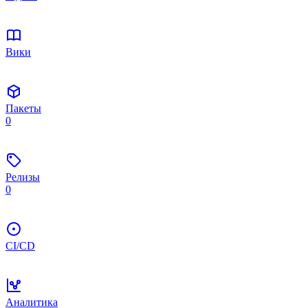
Вики
Пакеты
0
Релизы
0
CI/CD
Аналитика