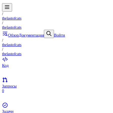
/
thelastofcats
/
thelastofcats
Обзор
Документация
Войти
/
thelastofcats
/
thelastofcats
Код
Запросы
0
Задачи