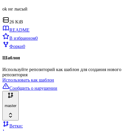
ok не лысый
26 KiB
README
В избранном
0
Форки
0
Шаблон
Используйте репозиторий как шаблон для создания нового
репозитория
Использовать как шаблон
Сообщить о нарушении
master
Ветки: