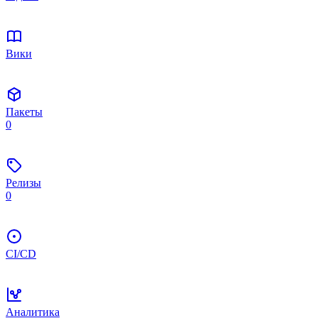
Вики
Пакеты
0
Релизы
0
CI/CD
Аналитика