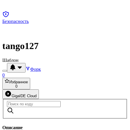
Безопасность
tango127
Шаблон
Форк
0
Избранное
0
GigaIDE Cloud
Описание