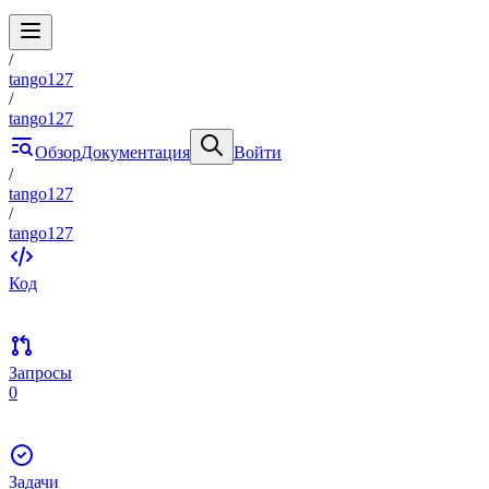
/
tango127
/
tango127
Обзор
Документация
Войти
/
tango127
/
tango127
Код
Запросы
0
Задачи