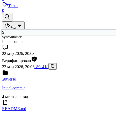
Теги:
0
Код
S
sync-master
Initial commit
22 мар 2026, 20:03
Верифицирован
22 мар 2026, 20:03
e89e41d
.gitverse
Initial commit
4 месяца назад
README.md