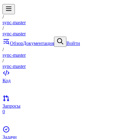
/
sync-master
/
sync-master
Обзор
Документация
Войти
/
sync-master
/
sync-master
Код
Запросы
0
Задачи