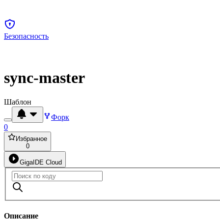
Безопасность
sync-master
Шаблон
Форк
0
Избранное
0
GigaIDE Cloud
Описание