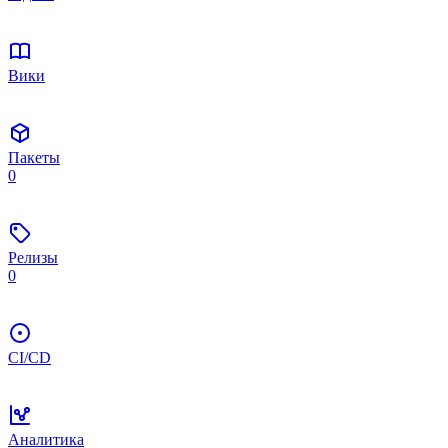
Вики
Пакеты
0
Релизы
0
CI/CD
Аналитика