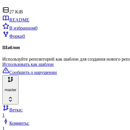
27 KiB
README
В избранном
0
Форки
0
Шаблон
Используйте репозиторий как шаблон для создания нового реп
Использовать как шаблон
Сообщить о нарушении
master
Ветки:
1
Коммиты:
1