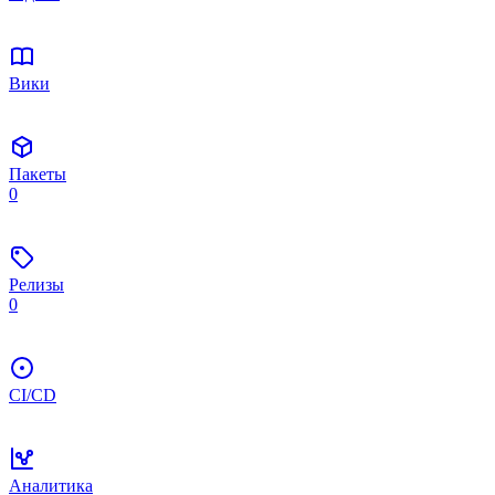
Вики
Пакеты
0
Релизы
0
CI/CD
Аналитика