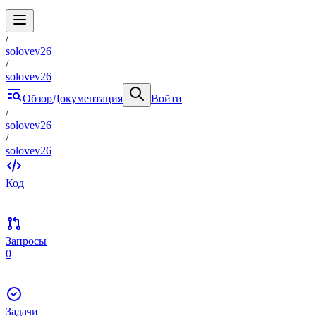
/
solovev26
/
solovev26
Обзор
Документация
Войти
/
solovev26
/
solovev26
Код
Запросы
0
Задачи