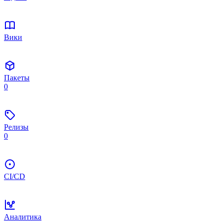
Вики
Пакеты
0
Релизы
0
CI/CD
Аналитика