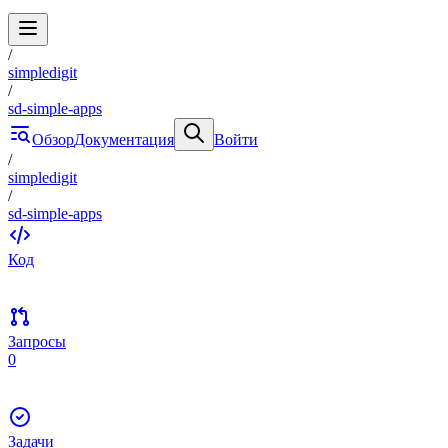
/
simpledigit
/
sd-simple-apps
Обзор
Документация
Войти
/
simpledigit
/
sd-simple-apps
Код
Запросы
0
Задачи