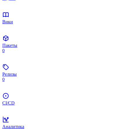
Вики
Пакеты
0
Релизы
0
CI/CD
Аналитика