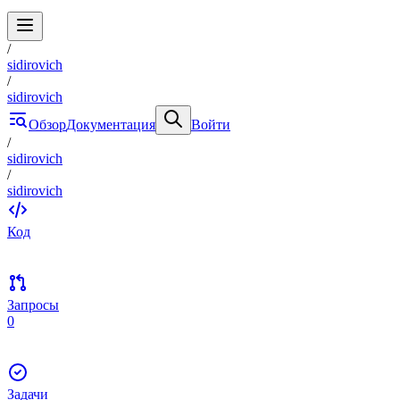
/
sidirovich
/
sidirovich
Обзор
Документация
Войти
/
sidirovich
/
sidirovich
Код
Запросы
0
Задачи