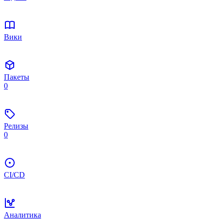
Вики
Пакеты
0
Релизы
0
CI/CD
Аналитика