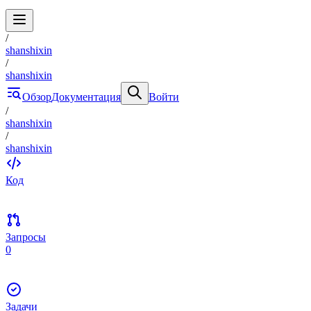
/
shanshixin
/
shanshixin
Обзор
Документация
Войти
/
shanshixin
/
shanshixin
Код
Запросы
0
Задачи