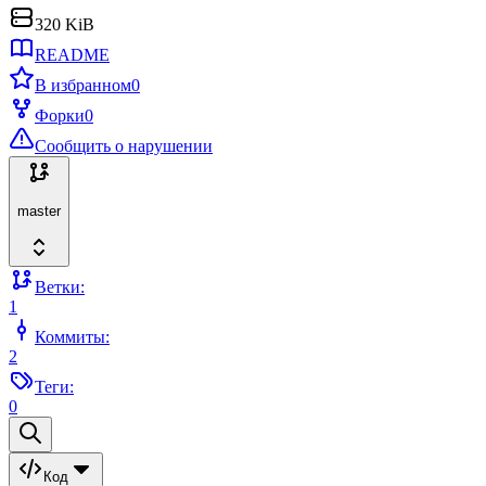
320 KiB
README
В избранном
0
Форки
0
Сообщить о нарушении
master
Ветки:
1
Коммиты:
2
Теги:
0
Код