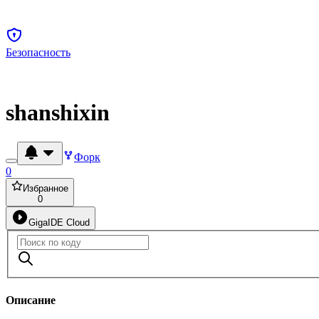
Безопасность
shanshixin
Форк
0
Избранное
0
GigaIDE Cloud
Описание