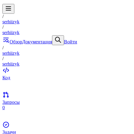
/
serhiizyk
/
serhiizyk
Обзор
Документация
Войти
/
serhiizyk
/
serhiizyk
Код
Запросы
0
Задачи