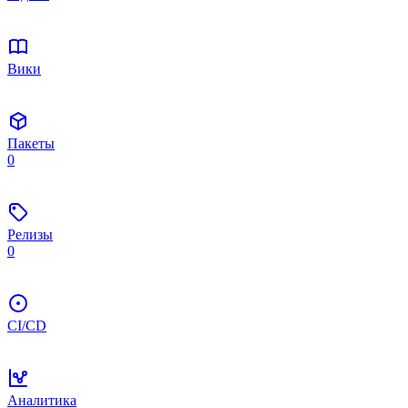
Вики
Пакеты
0
Релизы
0
CI/CD
Аналитика