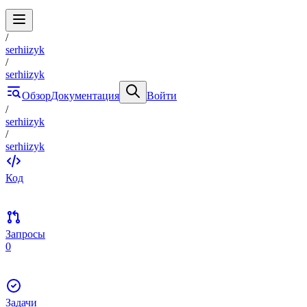
/
serhiizyk
/
serhiizyk
Обзор
Документация
Войти
/
serhiizyk
/
serhiizyk
Код
Запросы
0
Задачи