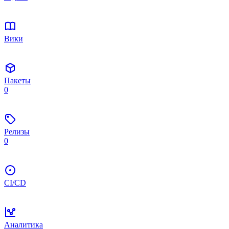
Вики
Пакеты
0
Релизы
0
CI/CD
Аналитика