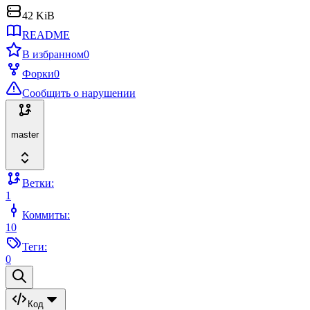
42 KiB
README
В избранном
0
Форки
0
Сообщить о нарушении
master
Ветки:
1
Коммиты:
10
Теги:
0
Код