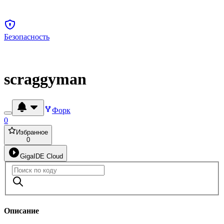
Безопасность
scraggyman
Форк
0
Избранное
0
GigaIDE Cloud
Описание