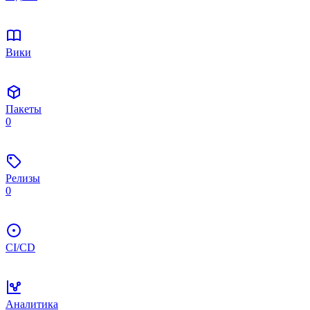
Вики
Пакеты
0
Релизы
0
CI/CD
Аналитика