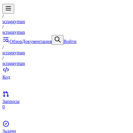
/
scraggyman
/
scraggyman
Обзор
Документация
Войти
/
scraggyman
/
scraggyman
Код
Запросы
0
Задачи