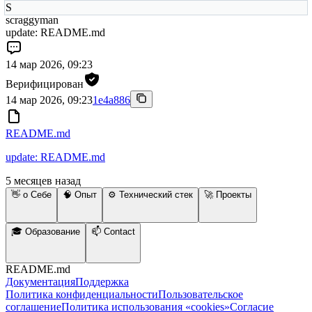
S
scraggyman
update: README.md
14 мар 2026, 09:23
Верифицирован
14 мар 2026, 09:23
1e4a886
README.md
update: README.md
5 месяцев назад
👋 о Себе
🧠 Опыт
⚙️ Технический стек
🚀 Проекты
🎓 Образование
📫 Contact
README.md
Документация
Поддержка
Политика конфиденциальности
Пользовательское
соглашение
Политика использования «cookies»
Согласие