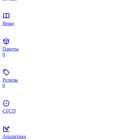
Вики
Пакеты
0
Релизы
0
CI/CD
Аналитика