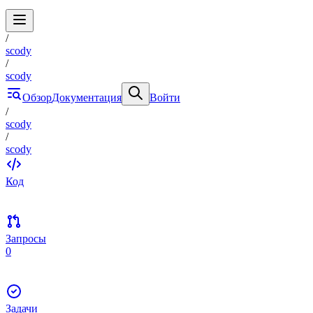
/
scody
/
scody
Обзор
Документация
Войти
/
scody
/
scody
Код
Запросы
0
Задачи