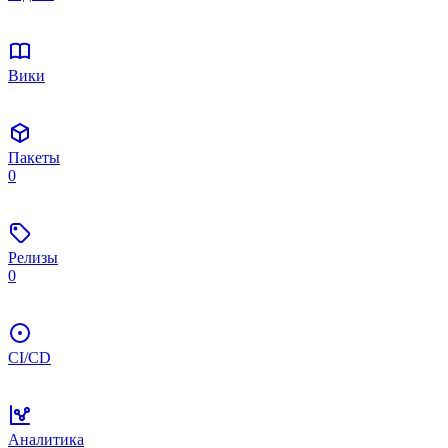
Вики
Пакеты
0
Релизы
0
CI/CD
Аналитика