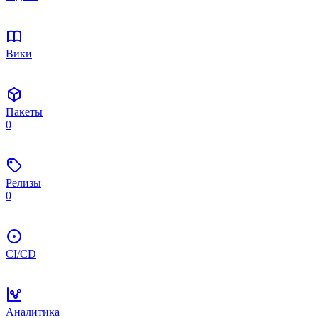
Вики
Пакеты
0
Релизы
0
CI/CD
Аналитика