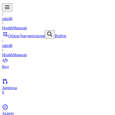
/
raki48
/
HealthMagazin
Обзор
Документация
Войти
/
raki48
/
HealthMagazin
Код
Запросы
0
Задачи