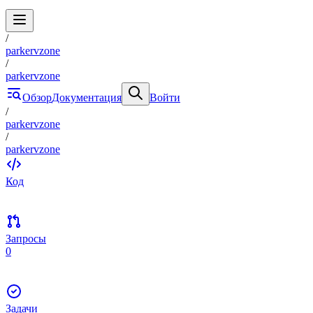
/
parkervzone
/
parkervzone
Обзор
Документация
Войти
/
parkervzone
/
parkervzone
Код
Запросы
0
Задачи