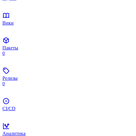
Вики
Пакеты
0
Релизы
0
CI/CD
Аналитика