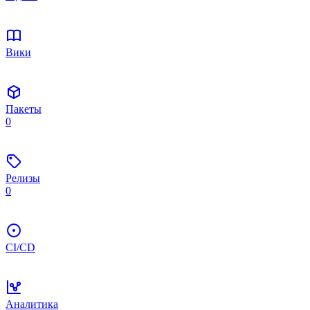
Вики
Пакеты
0
Релизы
0
CI/CD
Аналитика