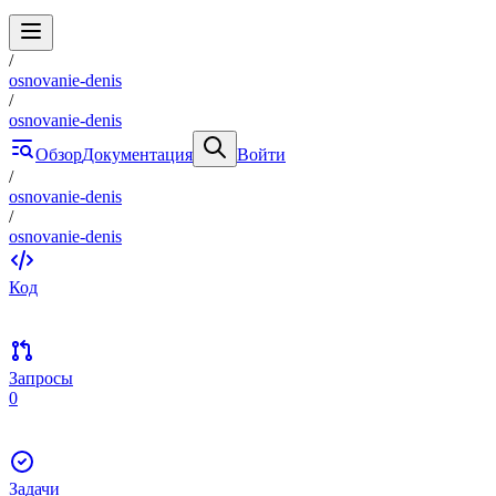
/
osnovanie-denis
/
osnovanie-denis
Обзор
Документация
Войти
/
osnovanie-denis
/
osnovanie-denis
Код
Запросы
0
Задачи