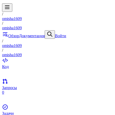
/
omisha1609
/
omisha1609
Обзор
Документация
Войти
/
omisha1609
/
omisha1609
Код
Запросы
0
Задачи