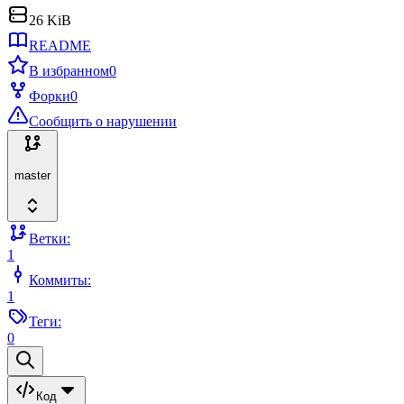
26 KiB
README
В избранном
0
Форки
0
Сообщить о нарушении
master
Ветки:
1
Коммиты:
1
Теги:
0
Код