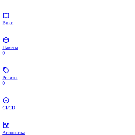
Вики
Пакеты
0
Релизы
0
CI/CD
Аналитика