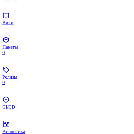
Вики
Пакеты
0
Релизы
0
CI/CD
Аналитика