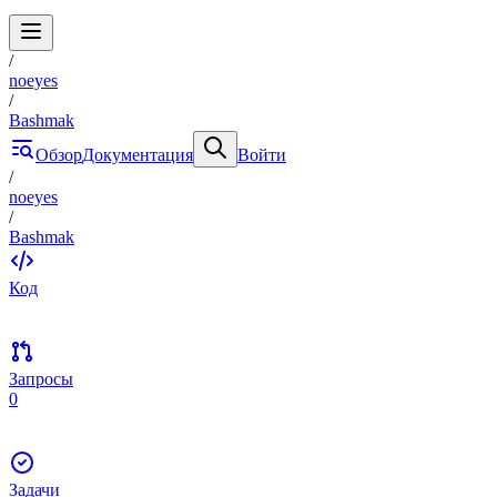
/
noeyes
/
Bashmak
Обзор
Документация
Войти
/
noeyes
/
Bashmak
Код
Запросы
0
Задачи