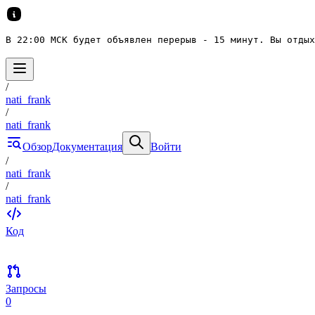
В 22:00 МСК будет объявлен перерыв - 15 минут. Вы отдых
/
nati_frank
/
nati_frank
Обзор
Документация
Войти
/
nati_frank
/
nati_frank
Код
Запросы
0