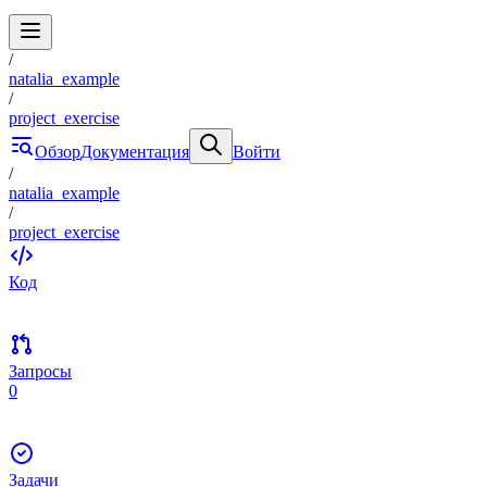
/
natalia_example
/
project_exercise
Обзор
Документация
Войти
/
natalia_example
/
project_exercise
Код
Запросы
0
Задачи