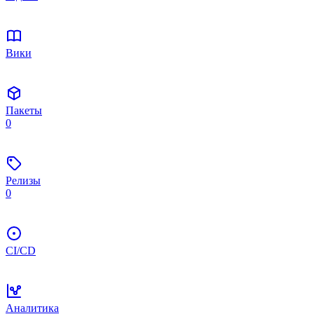
Вики
Пакеты
0
Релизы
0
CI/CD
Аналитика