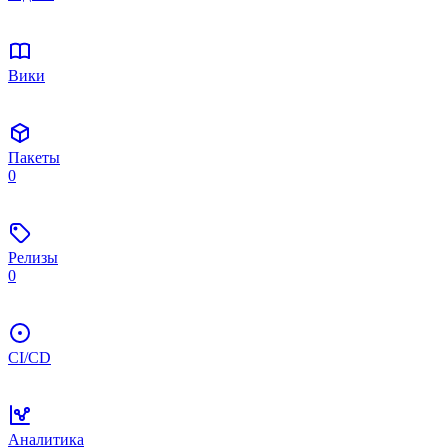
Вики
Пакеты
0
Релизы
0
CI/CD
Аналитика