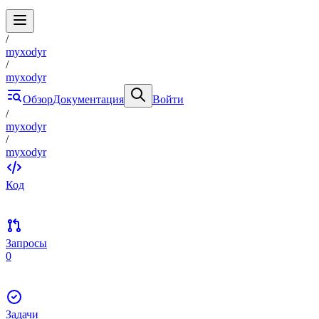
/
myxodyr
/
myxodyr
Обзор
Документация
Войти
/
myxodyr
/
myxodyr
Код
Запросы
0
Задачи