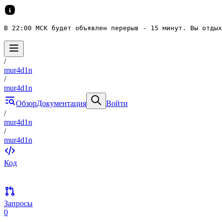
В 22:00 МСК будет объявлен перерыв - 15 минут. Вы отдых
/
mur4d1n
/
mur4d1n
Обзор
Документация
Войти
/
mur4d1n
/
mur4d1n
Код
Запросы
0