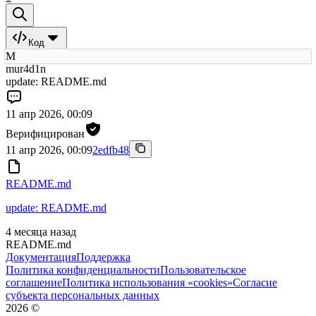
Код
M
mur4d1n
update: README.md
11 апр 2026, 00:09
Верифицирован
11 апр 2026, 00:09
2edfb48
README.md
update: README.md
4 месяца назад
README.md
Документация
Поддержка
Политика конфиденциальности
Пользовательское
соглашение
Политика использования «cookies»
Согласие
субъекта персональных данных
2026
©