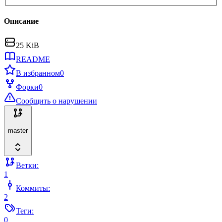
Описание
25 KiB
README
В избранном
0
Форки
0
Сообщить о нарушении
master
Ветки:
1
Коммиты:
2
Теги:
0