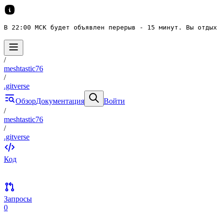
В 22:00 МСК будет объявлен перерыв - 15 минут. Вы отдых
/
meshtastic76
/
.gitverse
Обзор
Документация
Войти
/
meshtastic76
/
.gitverse
Код
Запросы
0