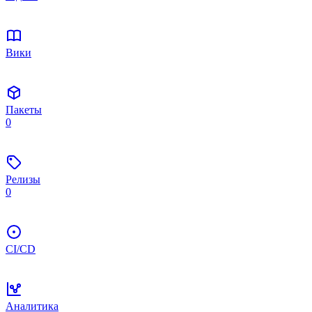
Вики
Пакеты
0
Релизы
0
CI/CD
Аналитика