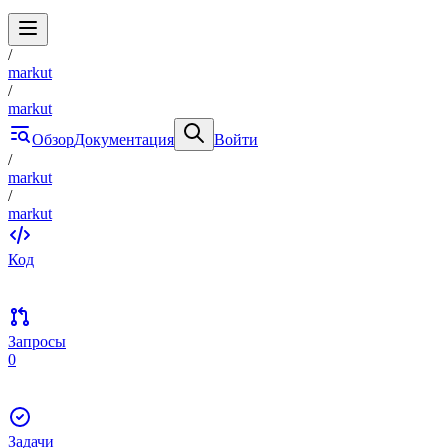
/
markut
/
markut
Обзор
Документация
Войти
/
markut
/
markut
Код
Запросы
0
Задачи