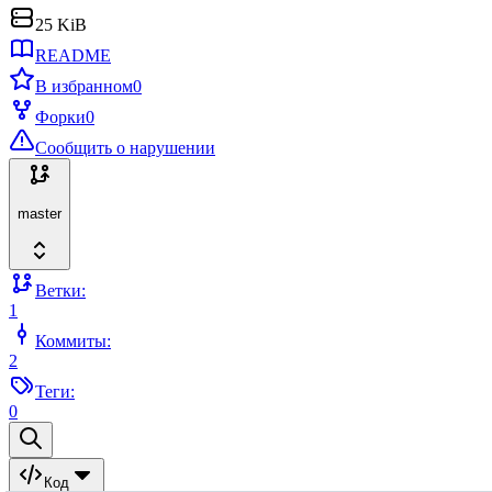
25 KiB
README
В избранном
0
Форки
0
Сообщить о нарушении
master
Ветки:
1
Коммиты:
2
Теги:
0
Код