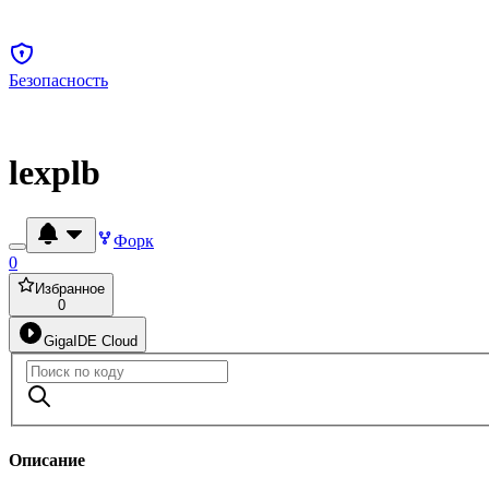
Безопасность
lexplb
Форк
0
Избранное
0
GigaIDE Cloud
Описание