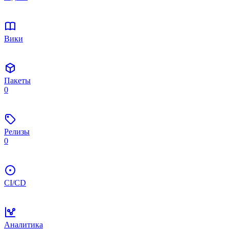
Вики
Пакеты
0
Релизы
0
CI/CD
Аналитика