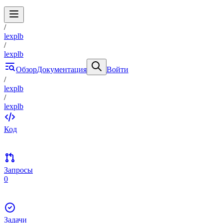
/
lexplb
/
lexplb
Обзор
Документация
Войти
/
lexplb
/
lexplb
Код
Запросы
0
Задачи