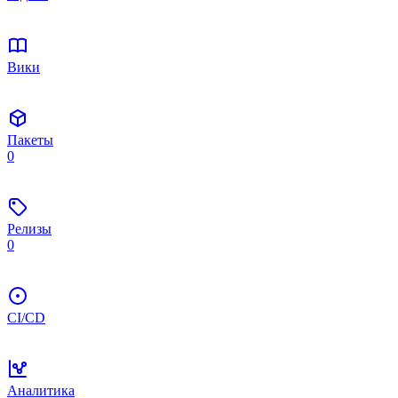
Вики
Пакеты
0
Релизы
0
CI/CD
Аналитика