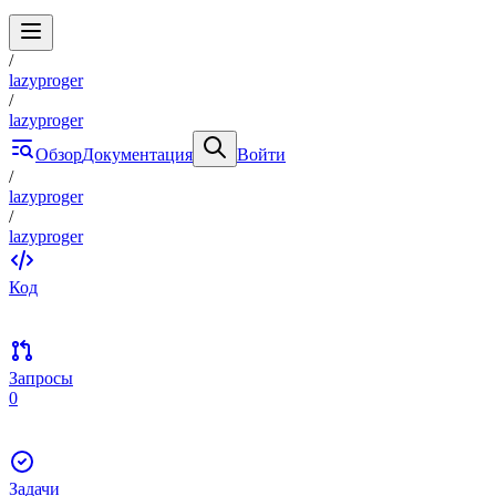
/
lazyproger
/
lazyproger
Обзор
Документация
Войти
/
lazyproger
/
lazyproger
Код
Запросы
0
Задачи