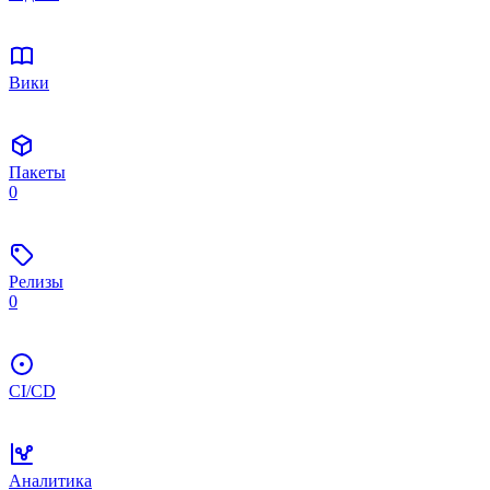
Вики
Пакеты
0
Релизы
0
CI/CD
Аналитика