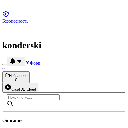
Безопасность
konderski
Форк
0
Избранное
0
GigaIDE Cloud
Описание