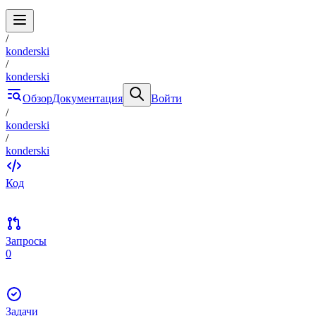
/
konderski
/
konderski
Обзор
Документация
Войти
/
konderski
/
konderski
Код
Запросы
0
Задачи