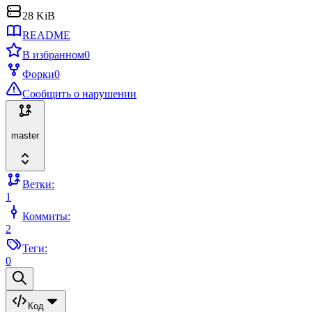
28 KiB
README
В избранном
0
Форки
0
Сообщить о нарушении
master
Ветки:
1
Коммиты:
2
Теги:
0
Код