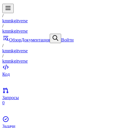
/
kmmkgitverse
/
kmmkgitverse
Обзор
Документация
Войти
/
kmmkgitverse
/
kmmkgitverse
Код
Запросы
0
Задачи