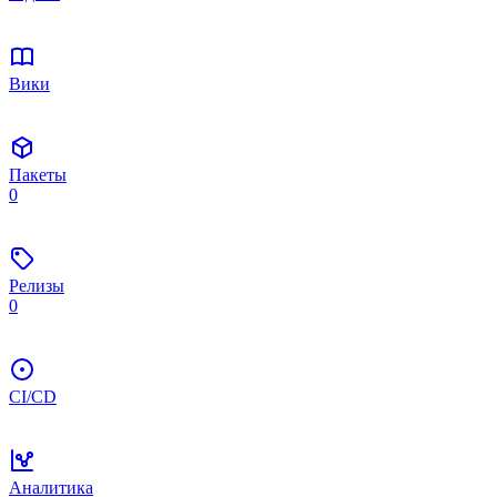
Вики
Пакеты
0
Релизы
0
CI/CD
Аналитика