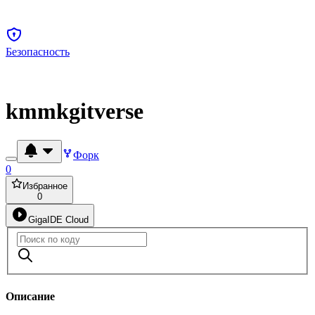
Безопасность
kmmkgitverse
Форк
0
Избранное
0
GigaIDE Cloud
Описание