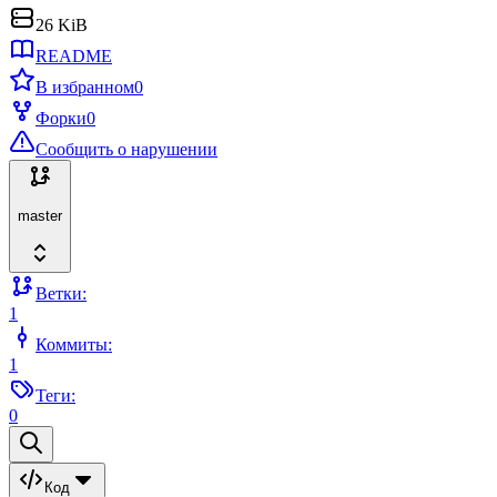
26 KiB
README
В избранном
0
Форки
0
Сообщить о нарушении
master
Ветки:
1
Коммиты:
1
Теги:
0
Код