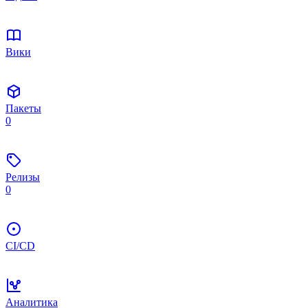
Вики
Пакеты
0
Релизы
0
CI/CD
Аналитика