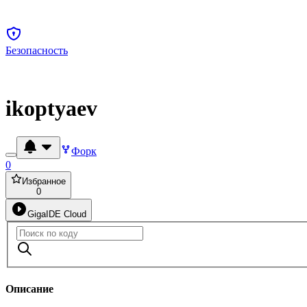
Безопасность
ikoptyaev
Форк
0
Избранное
0
GigaIDE Cloud
Описание