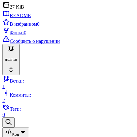
27 KiB
README
В избранном
0
Форки
0
Сообщить о нарушении
master
Ветки:
1
Коммиты:
2
Теги:
0
Код