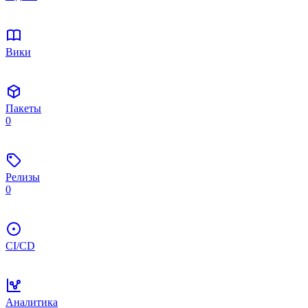
Вики
Пакеты
0
Релизы
0
CI/CD
Аналитика