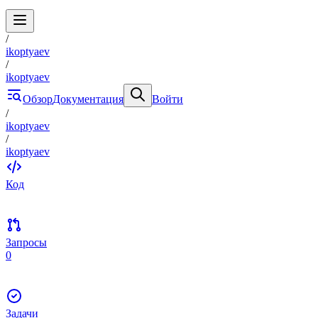
/
ikoptyaev
/
ikoptyaev
Обзор
Документация
Войти
/
ikoptyaev
/
ikoptyaev
Код
Запросы
0
Задачи