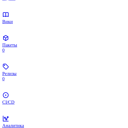
Вики
Пакеты
0
Релизы
0
CI/CD
Аналитика