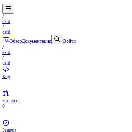
/
ezirl
/
ezirl
Обзор
Документация
Войти
/
ezirl
/
ezirl
Код
Запросы
0
Задачи