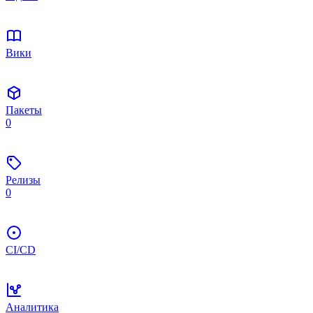
Вики
Пакеты
0
Релизы
0
CI/CD
Аналитика