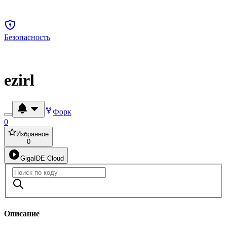
Безопасность
ezirl
Форк
0
Избранное
0
GigaIDE Cloud
Описание