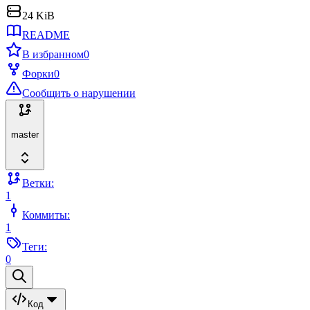
24 KiB
README
В избранном
0
Форки
0
Сообщить о нарушении
master
Ветки:
1
Коммиты:
1
Теги:
0
Код