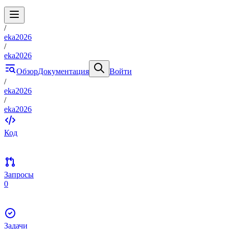
/
eka2026
/
eka2026
Обзор
Документация
Войти
/
eka2026
/
eka2026
Код
Запросы
0
Задачи