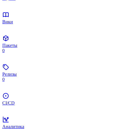
Вики
Пакеты
0
Релизы
0
CI/CD
Аналитика