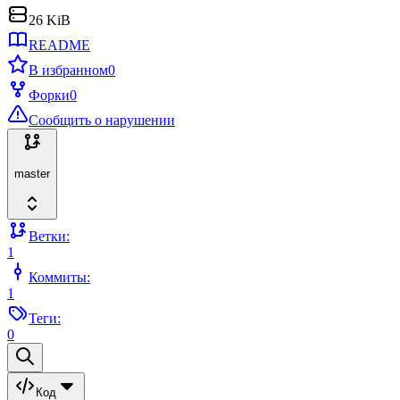
26 KiB
README
В избранном
0
Форки
0
Сообщить о нарушении
master
Ветки:
1
Коммиты:
1
Теги:
0
Код