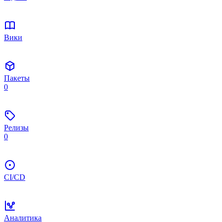
Вики
Пакеты
0
Релизы
0
CI/CD
Аналитика