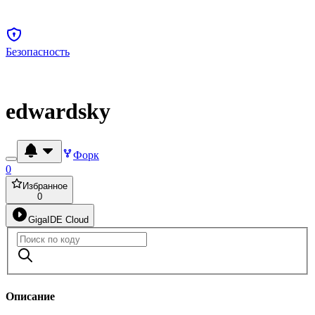
Безопасность
edwardsky
Форк
0
Избранное
0
GigaIDE Cloud
Описание