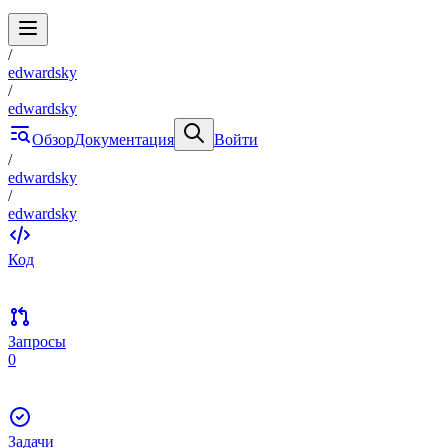
/
edwardsky
/
edwardsky
Обзор
Документация
Войти
/
edwardsky
/
edwardsky
Код
Запросы
0
Задачи