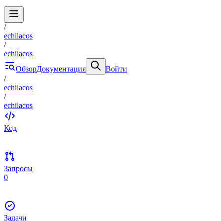
/
echilacos
/
echilacos
Обзор
Документация
Войти
/
echilacos
/
echilacos
Код
Запросы
0
Задачи