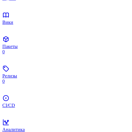
Вики
Пакеты
0
Релизы
0
CI/CD
Аналитика