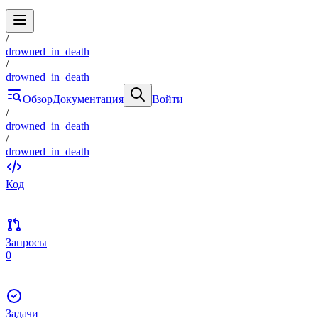
/
drowned_in_death
/
drowned_in_death
Обзор
Документация
Войти
/
drowned_in_death
/
drowned_in_death
Код
Запросы
0
Задачи