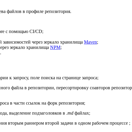
ева файлов в профиле репозитория.
ore с помощью CI/CD;
ой зависимостей через зеркало хранилища
Maven
;
через зеркало хранилища
NPM
;
.
ии к запросу, поле поиска на странице запроса;
ного файла в репозитории, пересортировку соавторов репозитор
проса в части ссылок на форк репозитория;
ода, выделение подзаголовков в
.md
файлах;
ия вторым раннером второй задачи в одном рабочем процессе ;