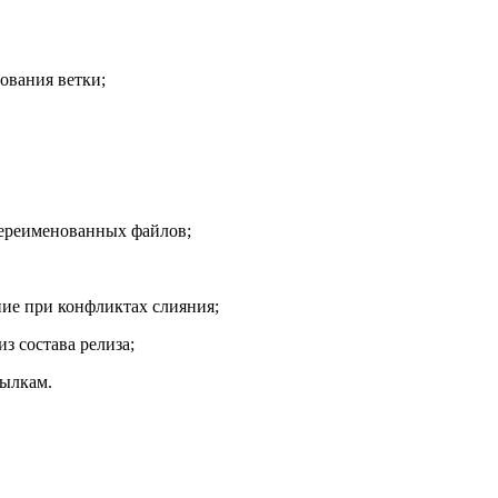
ования ветки;
переименованных файлов;
ние при конфликтах слияния;
з состава релиза;
сылкам.