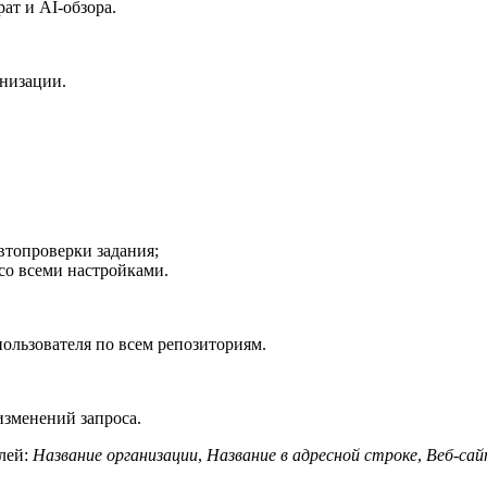
рат и AI-обзора.
низации.
втопроверки задания;
со всеми настройками.
ользователя по всем репозиториям.
изменений запроса.
лей:
Название организации
,
Название в адресной строке
,
Веб-са