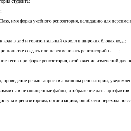
ория студента;
;
Class, имя форка учебного репозитория, валидацию для переимен
к кода в
.md
и горизонтальный скролл в широких блоках кода;
ри попытке создать или переименовать репозиторий на
;
..
ение тегов при форке репозитория, отображение изменений для 
а, проведение ревью запроса в архивном репозитории, уведомле
 коммиты в незащищенные файлы, отображение даты артефактов и
оступа к репозиториям, организациям, ошибками перехода по с