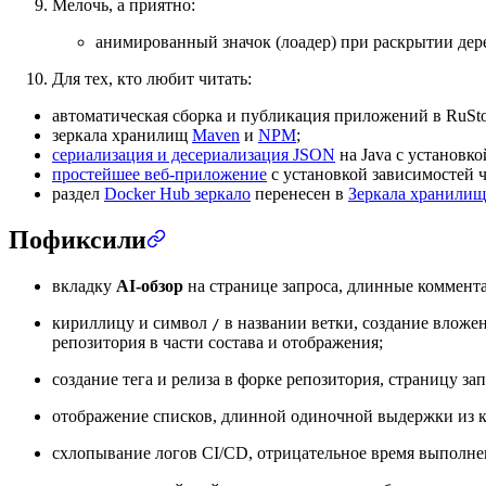
Мелочь, а приятно:
анимированный значок (лоадер) при раскрытии дер
Для тех, кто любит читать:
автоматическая сборка и публикация приложений в RuSt
зеркала хранилищ
Maven
и
NPM
;
сериализация и десериализация JSON
на Java с установк
простейшее веб-приложение
с установкой зависимостей 
раздел
Docker Hub зеркало
перенесен в
Зеркала хранилищ
Пофиксили
вкладку
AI-обзор
на странице запроса, длинные комментар
кириллицу и символ
в названии ветки, создание вложен
/
репозитория в части состава и отображения;
создание тега и релиза в форке репозитория, страницу за
отображение списков, длинной одиночной выдержки из к
схлопывание логов CI/CD, отрицательное время выполнен