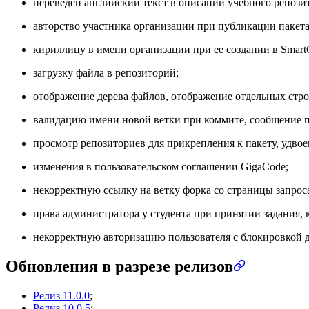
переведен английский текст в описании учебного репозит
авторство участника организации при публикации пакета
кириллицу в имени организации при ее создании в Smart
загрузку файла в репозиторий;
отображение дерева файлов, отображение отдельных стро
валидацию имени новой ветки при коммите, сообщение п
просмотр репозиториев для прикрепления к пакету, удво
изменения в пользовательском соглашении GigaCode;
некорректную ссылку на ветку форка со страницы запрос
права администратора у студента при принятии задания,
некорректную авторизацию пользователя с блокировкой д
Обновления в разрезе релизов
Релиз 11.0.0
;
Релиз 10.0.5
;